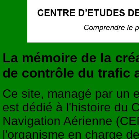
La mémoire de la cré
de contrôle du trafic 
Ce site, managé par un 
est dédié à l'histoire du 
Navigation Aérienne (CE
l'organisme en charge de