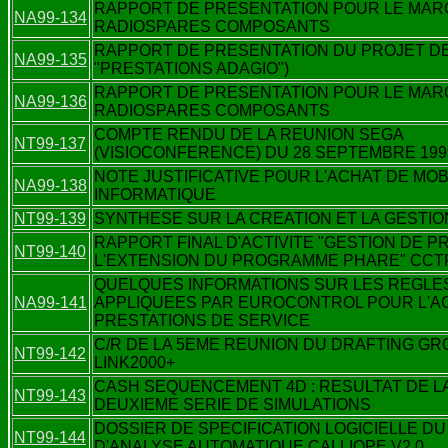
RAPPORT DE PRESENTATION POUR LE MA
NA99-134
RADIOSPARES COMPOSANTS
RAPPORT DE PRESENTATION DU PROJET D
NA99-135
"PRESTATIONS ADAGIO")
RAPPORT DE PRESENTATION POUR LE MA
NA99-136
RADIOSPARES COMPOSANTS
COMPTE RENDU DE LA REUNION SEGA
NT99-137
(VISIOCONFERENCE) DU 28 SEPTEMBRE 199
NOTE JUSTIFICATIVE POUR L'ACHAT DE MOB
NA99-138
INFORMATIQUE
NT99-139
SYNTHESE SUR LA CREATION ET LA GESTIO
RAPPORT FINAL D'ACTIVITE "GESTION DE P
NT99-140
L'EXTENSION DU PROGRAMME PHARE" CCTP
QUELQUES INFORMATIONS SUR LES REGLE
NA99-141
APPLIQUEES PAR EUROCONTROL POUR L'A
PRESTATIONS DE SERVICE
C/R DE LA 5EME REUNION DU DRAFTING G
NT99-142
LINK2000+
CASH SEQUENCEMENT 4D : RESULTAT DE L
NT99-143
DEUXIEME SERIE DE SIMULATIONS
DOSSIER DE SPECIFICATION LOGICIELLE D
NT99-144
D'ANALYSE AUTOMATIQUE CALLIOPE V2.0