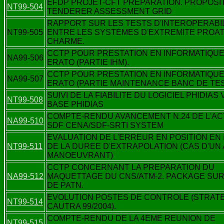
EFDP PROJET-CFT PREPARATION. PROPOSIT
NT99-504
TENDERER ASSESSMENT GRID
RAPPORT SUR LES TESTS D'INTEROPERABI
NT99-505
ENTRE LES SYSTEMES D'EXTREMITE PROAT
CHARME.
CCTP POUR PRESTATION EN INFORMATIQU
NA99-506
ERATO (PARTIE IHM).
CCTP POUR PRESTATION EN INFORMATIQU
NA99-507
ERATO (PARTIE MAINTENANCE BANC DE TES
SUIVI DE LA FIABILITE DU LOGICIEL PHIDIAS
NT99-508
BASE PHIDIAS
COMPTE-RENDU AVANCEMENT N.24 DE L'AC
NA99-510
SDF CENA/SDF-SRTI SYSTEM
EVALUATION DE L'ERREUR EN POSITION EN
NT99-511
DE LA DUREE D'EXTRAPOLATION (CAS D'UN 
MANOEUVRANT)
CCTP CONCERNANT LA PREPARATION DU
NA99-512
MAQUETTAGE DU CNS/ATM-2. PACKAGE SUR
DE PATN.
EVOLUTION POSTES DE CONTROLE (STRAT
NT99-514
CAUTRA 99/2004).
COMPTE-RENDU DE LA 4EME REUNION DE
NT99-515