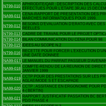
APHRODITE/QAR : DESCRIPTION DES CALC
NT99-010
EFFECTUES POUR L'ETAPE 3R,AU 15 DECEM
CENA-RAPPORT DE PRESENTATION DES PR
NA99-011
MARCHES INFORMATIQUES POUR 1999.
BESOINS D'EVALUATION D'ERATO AVEC DE
NT99-012
REELLES
NT99-013
CADRE DE TRAVAIL POUR LE PROJET OPTIC
NT99-014
BILAN COMMUNICATION DU CENA POUR 98
NT99-015
IDEES AU SCOPE N.2
RECETTE POUR FORCER L'EXECUTION D'UN 
NT99-016
UNE DATE DONNEE
NA99-017
LE MANUEL DU PARFAIT PASSEUR D'AVENA
COMPTE-RENDU DE LA REUNION DE DIRECT
NA99-018
JANVIER 1999
CCTP POUR DES PRESTATIONS SUR LES P
NA99-019
AGLAE/MODE S ET ESCAPADE
CCTP : ASSITANCE EN ERGONOMIE POUR PD
NA99-020
4-( BERTIN)
RAPPORT JUSTIFICATIF PASSATION BC BER
NA99-021
PD/3 PHASE 4