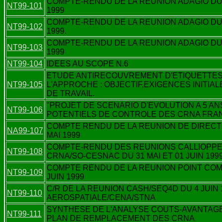
COMPTE-RENDU DE LA REUNION ADAGIO DU 
NT99-101
1999
COMPTE-RENDU DE LA REUNION ADAGIO DU 
NT99-102
1999.
COMPTE-RENDU DE LA REUNION ADAGIO DU 
NT99-103
1999
NT99-104
IDEES AU SCOPE N.6
ETUDE ANTIRECOUVREMENT D'ETIQUETTE
NT99-105
L'APPROCHE : OBJECTIF,EXIGENCES INITIA
DE TRAVAIL.
"PROJET DE SCENARIO D'EVOLUTION A 5 AN
NT99-106
POTENTIELS DE CONTROLE DES CRNA FRAN
COMPTE RENDU DE LA REUNION DE DIRECT
NA99-107
MAI 1999
COMPTE-RENDU DES REUNIONS CALLIOPPE
NT99-108
CRNA/SO-CESNAC DU 31 MAI ET 01 JUIN 199
COMPTE RENDU DE LA REUNION POINT COM
NT99-109
JUIN 1999
C/R DE LA REUNION CASH/SEQ4D DU 4 JUIN 
NT99-110
AEROSPATIALE/CENA/STNA
SYNTHESE DE L'ANALYSE COUTS-AVANTAG
NT99-111
PLAN DE REMPLACEMENT DES CRNA