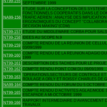
NT99-155
SEPTEMBRE 1999
ETUDE SUR LA CONCEPTION DES SYSTEME
FONCTIONNELS COOPERATIFS DANS LE DO
NA99-156
TRAFIC AERIEN : ANALYSE DES IMPLICATION
ERGONOMIQUES DU CONCEPT "COLLABORA
DECISION MAKING"(CDM)
NT99-157
ETUDE DU MIDDLEWARE CORBA POUR SAL
NT99-158
IDEES AU SCOPE N.9
COMPTE RENDU DE LA REUNION DE CELLUL
NT99-159
03/09/1999
COMPTE RENDU DE LA REUNION ADAGIO DU 
NT99-160
1999
NT99-161
DESCRIPTION DES TACHES POUR LE PROJE
NT99-162
COMPTE RENDU POINT COM DU 09/09/1999
"OPERATIONS,SECTEURS DE CONTROLE ET
NT99-163
ROULAGE A ORLY ET ROISSY CHARLES DE 
NA99-164
COMPTE RENDU DU FORUM DU 5 OCTOBRE 
COMPTE RENDU D'ACTIVITES AGLAE/MODE 
NT99-165
ESCAPADE A MI-OCTOBRE 1999
RAPPORT INTERMEDIAIRE D'AVANCEMENT 
NT99-166
TRAVAUX