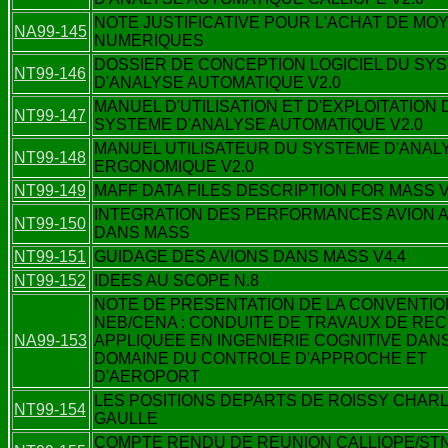
NOTE JUSTIFICATIVE POUR L'ACHAT DE MO
NA99-145
NUMERIQUES
DOSSIER DE CONCEPTION LOGICIEL DU SY
NT99-146
D'ANALYSE AUTOMATIQUE V2.0
MANUEL D'UTILISATION ET D'EXPLOITATION 
NT99-147
SYSTEME D'ANALYSE AUTOMATIQUE V2.0
MANUEL UTILISATEUR DU SYSTEME D'ANAL
NT99-148
ERGONOMIQUE V2.0
NT99-149
MAFF DATA FILES DESCRIPTION FOR MASS V
INTEGRATION DES PERFORMANCES AVION A
NT99-150
DANS MASS
NT99-151
GUIDAGE DES AVIONS DANS MASS V4.4
NT99-152
IDEES AU SCOPE N.8
NOTE DE PRESENTATION DE LA CONVENTIO
NEB/CENA : CONDUITE DE TRAVAUX DE R
NA99-153
APPLIQUEE EN INGENIERIE COGNITIVE DAN
DOMAINE DU CONTROLE D'APPROCHE ET
D'AEROPORT
LES POSITIONS DEPARTS DE ROISSY CHAR
NT99-154
GAULLE
COMPTE RENDU DE REUNION CALLIOPE/STN