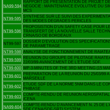
RAPPORT DE PRESENTATION DE PROJET D
NA99-594
NEGOCIE : MAINTENANCE EVOLUTIVE DU S
MCS
SYNTHESE SUR LE SUIVI DES EXPERIMENT
NT99-595
DES MODES DEGRADES PERICLES
PROPOSISTION D'UN SAFETY CASE POUR L
NT99-596
TRANSFERT DE LA NOUVELLE SALLE TECH
CRNA/SO DE BORDEAUX
DOSSIER D'EVOLUTION DES SPECIFICATION
NT99-597
DE PARAMETRAGE
NT99-598
ANALYSE DE FONCTIONNEMENT DE RAIATE
REUNION DU GROUPE DE PILOTAGE RAIATE
NT99-599
22/03/99-AVANCEMENT DE L'ETUDE SDF.
NT99-600
WP-3-MINUTES OF THE 3RD MEETING (15 MA
PREPARATION DE LA REUNION DU 25/03/99 A
NT99-601
MARSEILLE
ETUDE SDF DE LA NORME 5NM DANS LE CO
NT99-602
PHIBASE
COMPTE-RENDU DE REUNION AEROSPATIALE
NT99-603
/CENA
COMPTE-RENDU D'AVANCEMENT N. 25 DE L'
NA99-604
SDF CENA/SDF-SRTI SYSTEM