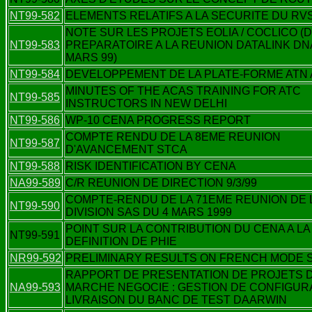
NT99-582
ELEMENTS RELATIFS A LA SECURITE DU R
NOTE SUR LES PROJETS EOLIA / COCLICO 
NT99-583
PREPARATOIRE A LA REUNION DATALINK DN
MARS 99)
NT99-584
DEVELOPPEMENT DE LA PLATE-FORME ATN
MINUTES OF THE ACAS TRAINING FOR ATC
NT99-585
INSTRUCTORS IN NEW DELHI
NT99-586
WP-10 CENA PROGRESS REPORT
COMPTE RENDU DE LA 8EME REUNION
NT99-587
D'AVANCEMENT STCA
NT99-588
RISK IDENTIFICATION BY CENA
NA99-589
C/R REUNION DE DIRECTION 9/3/99
COMPTE-RENDU DE LA 71EME REUNION DE 
NT99-590
DIVISION SAS DU 4 MARS 1999
POINT SUR LA CONTRIBUTION DU CENA A LA
NT99-591
DEFINITION DE PHIE
NR99-592
PRELIMINARY RESULTS ON FRENCH MODE S
RAPPORT DE PRESENTATION DE PROJETS 
NA99-593
MARCHE NEGOCIE : GESTION DE CONFIGUR
LIVRAISON DU BANC DE TEST DAARWIN