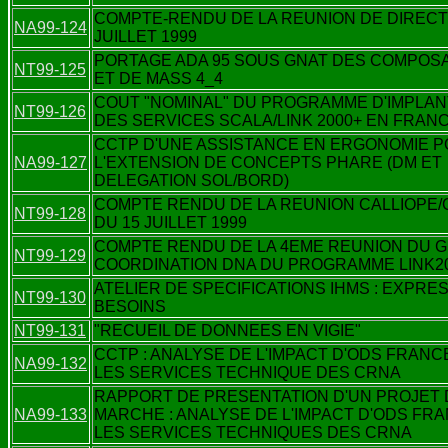
COMPTE-RENDU DE LA REUNION DE DIRECT
NA99-124
JUILLET 1999
PORTAGE ADA 95 SOUS GNAT DES COMPOSA
NT99-125
ET DE MASS 4_4
COUT "NOMINAL" DU PROGRAMME D'IMPLAN
NT99-126
DES SERVICES SCALA/LINK 2000+ EN FRAN
CCTP D'UNE ASSISTANCE EN ERGONOMIE 
NA99-127
L'EXTENSION DE CONCEPTS PHARE (DM ET
DELEGATION SOL/BORD)
COMPTE RENDU DE LA REUNION CALLIOPE
NT99-128
DU 15 JUILLET 1999
COMPTE RENDU DE LA 4EME REUNION DU 
NT99-129
COORDINATION DNA DU PROGRAMME LINK2
ATELIER DE SPECIFICATIONS IHMS : EXPRE
NT99-130
BESOINS
NT99-131
"RECUEIL DE DONNEES EN VIGIE"
CCTP : ANALYSE DE L'IMPACT D'ODS FRANC
NA99-132
LES SERVICES TECHNIQUE DES CRNA
RAPPORT DE PRESENTATION D'UN PROJET 
NA99-133
MARCHE : ANALYSE DE L'IMPACT D'ODS FR
LES SERVICES TECHNIQUES DES CRNA