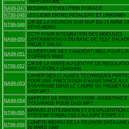
"HIPPODROME"
NA99-047
BESOINS D'EVOLUTION D'ORACE
NT99-048
LES LIENS ENTRE PETAL2,PIT ET LINK2000+
C/R DE LA REUNION SUR NUP DU 16 AVRIL 19
NT99-049
ATHIS-MONS
CCTP POUR INTEGRATION DES MODULES
NA99-050
EXPERIMENTAUX DU BANC DE TEST SALADI
PROJET SALSA
OUVERTURE DES CANDIDATURES POUR L'A
NA99-051
D'OFFRES 98/63
C/R DE LA VISITE AU CENTRE DE REGULATI
NT99-052
AIRES D'ORLY (24/02/99)
CAHIER DES CLAUSES TECHNIQUES PARTI
POUR UNE PRESTATION D'ASSISTANCE A LA
NA99-053
D'OUVRAGE DANS LE CADRE DU PROJET E
DADI WP7
RAPPORT DE PRESENTATION : ASSISTANCE 
NA99-054
D'OUVRAGE POUR DADI WP7
MANUEL D'UTILISATION ET D'EXPLOITATION 
NT99-055
SYSTEME D'ANALYSE CALLIOPE ETAPE 2.1
COMPTE-RENDU DE LA REUNION DATA LINK 
NT99-056
10 MARS 1999