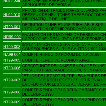
NL99-009
SEMI-DEFINIE RAPPORT DE DEA "MATHEMA
APPLIQUEES" DE PARIS VI
PREVISION DE TRAJECTOIRES D'AVIONS PA
NL99-010
RESEAUX DE NEURONES THESE DOCTORA
INFORMATIQUE DE L'INPT
DEFINITION D'UNE ETUDE PREALABLE SUR
NT99-001
L'UTILISATION DES HIPPODROMES A ORLY.
EVALUATION DES MOYENS DE DESIGNATIO
NR99-002
L'APPROCHE : RESULTATS DES EXPERIMEN
IMPLANTATION DES SERVICES DATA-LINK ET
NT99-003
CONSEQUENCES SUR LE CAUTRA (1999-200
NA99-004
COMPTE RENDU DU FORUM DU 15/12/1998
NT99-005
COMPTE RENDU DE REUNION AIVADE
OPPORTUNITE DE LA MISE EN PLACE D'UNE
NT99-006
PARACHUTISME AU-DESSUS DE MONTARGIS
"ETUDE DE L'ECART ENTRE LES HEURES D
NT99-007
DECOLLOGE REELLES ET LES HEURES ALL
LA CFMU POUR LES VOLS AU DEPART DE F
COMPTE-RENDU DE LA REUNION TAM/TCC 
NT99-008
DECEMBRE 1998
COMPTE-RENDU DE LA REUNION APHRODIT
NT99-009
DECEMBRE 1998