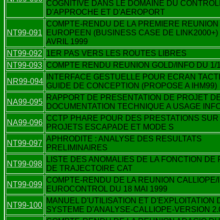
COGNITIVE DANS LE DOMAINE DU CONTROL
D'APPROCHE ET D'AEROPORT
COMPTE-RENDU DE LA PREMIERE REUNION 
NT99-091
EUROPEEN (BUSINESS CASE DE LINK2000+) 
AVRIL 1999
NT99-092
1ER PAS VERS LES ROUTES LIBRES
NT99-093
COMPTE RENDU REUNION GOLD/INFO DU 1/1
INTERFACE GESTUELLE POUR ECRAN TACTIL
NR99-094
GUIDE DE CONCEPTION (PROPOSE A IHM99)
RAPPORT DE PRESENTATION DE PROJET D
NA99-095
DOCUMENTATION TECHNIQUE A USAGE INFO
CCTP PHARE POUR DES PRESTATIONS SUR
NA99-096
PROJETS ESCAPADE ET MODE S
APHRODITE : ANALYSE DES RESULTATS
NT99-097
PRELIMINAIRES
LISTE DES ANOMALIES DE LA FONCTION DE 
NT99-098
DE TRAJECTOIRE CAT
COMPTE-RENDU DE LA REUNION CALLIOPE/I
NT99-099
EUROCONTROL DU 18 MAI 1999
MANUEL D'UTILISATION ET D'EXPLOITATION 
NT99-100
SYSTEME D'ANALYSE-CALLIOPE-VERSION 2.