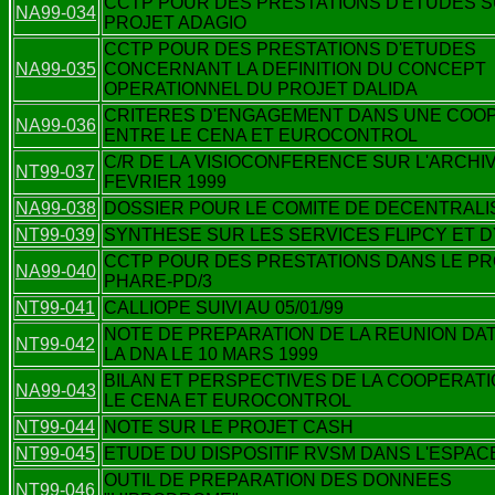
CCTP POUR DES PRESTATIONS D'ETUDES S
NA99-034
PROJET ADAGIO
CCTP POUR DES PRESTATIONS D'ETUDES
NA99-035
CONCERNANT LA DEFINITION DU CONCEPT
OPERATIONNEL DU PROJET DALIDA
CRITERES D'ENGAGEMENT DANS UNE COO
NA99-036
ENTRE LE CENA ET EUROCONTROL
C/R DE LA VISIOCONFERENCE SUR L'ARCHI
NT99-037
FEVRIER 1999
NA99-038
DOSSIER POUR LE COMITE DE DECENTRALI
NT99-039
SYNTHESE SUR LES SERVICES FLIPCY ET 
CCTP POUR DES PRESTATIONS DANS LE PR
NA99-040
PHARE-PD/3
NT99-041
CALLIOPE SUIVI AU 05/01/99
NOTE DE PREPARATION DE LA REUNION DATA
NT99-042
LA DNA LE 10 MARS 1999
BILAN ET PERSPECTIVES DE LA COOPERAT
NA99-043
LE CENA ET EUROCONTROL
NT99-044
NOTE SUR LE PROJET CASH
NT99-045
ETUDE DU DISPOSITIF RVSM DANS L'ESPAC
OUTIL DE PREPARATION DES DONNEES
NT99-046