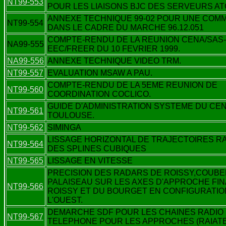
NT99-553
POUR LES LIAISONS BJC DES SERVEURS AT
ANNEXE TECHNIQUE 99-02 POUR UNE COM
NT99-554
DANS LE CADRE DU MARCHE 96.12.051
COMPTE-RENDU DE LA REUNION CENA/SAS-
NA99-555
EEC/FREER DU 10 FEVRIER 1999.
NA99-556
ANNEXE TECHNIQUE VIDEO TRM.
NT99-557
EVALUATION MSAW A PAU.
COMPTE-RENDU DE LA 5EME REUNION DE
NT99-560
COORDINATION COCLICO.
GUIDE D'ADMINISTRATION SYSTEME DU CE
NT99-561
TOULOUSE.
NT99-562
SIMINGA
LISSAGE HORIZONTAL DE TRAJECTOIRES R
NT99-564
DES SPLINES CUBIQUES
NT99-565
LISSAGE EN VITESSE
PRECISION DES RADARS DE ROISSY,COUBE
PALAISEAU SUR LES AXES D'APPROCHE FIN
NT99-566
ROISSY ET DU BOURGET EN CONFIGURATIO
L'OUEST.
DEMARCHE SDF POUR LES CHAINES RADIO
NT99-567
TELEPHONE POUR LES APPROCHES (RAIAT