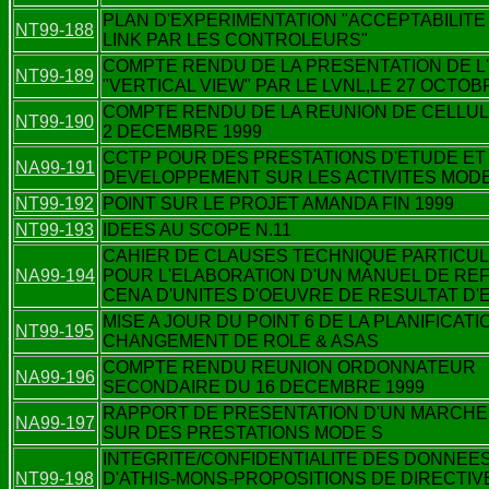
PLAN D'EXPERIMENTATION "ACCEPTABILITE
NT99-188
LINK PAR LES CONTROLEURS"
COMPTE RENDU DE LA PRESENTATION DE L'
NT99-189
"VERTICAL VIEW" PAR LE LVNL,LE 27 OCTOB
COMPTE RENDU DE LA REUNION DE CELLUL
NT99-190
2 DECEMBRE 1999
CCTP POUR DES PRESTATIONS D'ETUDE ET
NA99-191
DEVELOPPEMENT SUR LES ACTIVITES MODE
NT99-192
POINT SUR LE PROJET AMANDA FIN 1999
NT99-193
IDEES AU SCOPE N.11
CAHIER DE CLAUSES TECHNIQUE PARTICUL
NA99-194
POUR L'ELABORATION D'UN MANUEL DE R
CENA D'UNITES D'OEUVRE DE RESULTAT D
MISE A JOUR DU POINT 6 DE LA PLANIFICATIO
NT99-195
CHANGEMENT DE ROLE & ASAS
COMPTE RENDU REUNION ORDONNATEUR
NA99-196
SECONDAIRE DU 16 DECEMBRE 1999
RAPPORT DE PRESENTATION D'UN MARCHE
NA99-197
SUR DES PRESTATIONS MODE S
INTEGRITE/CONFIDENTIALITE DES DONNEE
NT99-198
D'ATHIS-MONS-PROPOSITIONS DE DIRECTIV