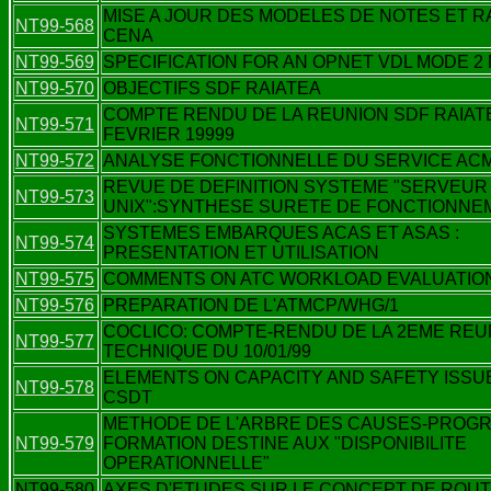
MISE A JOUR DES MODELES DE NOTES ET 
NT99-568
CENA
NT99-569
SPECIFICATION FOR AN OPNET VDL MODE 2
NT99-570
OBJECTIFS SDF RAIATEA
COMPTE RENDU DE LA REUNION SDF RAIATE
NT99-571
FEVRIER 19999
NT99-572
ANALYSE FONCTIONNELLE DU SERVICE ACM
REVUE DE DEFINITION SYSTEME "SERVEUR
NT99-573
UNIX":SYNTHESE SURETE DE FONCTIONNE
SYSTEMES EMBARQUES ACAS ET ASAS :
NT99-574
PRESENTATION ET UTILISATION
NT99-575
COMMENTS ON ATC WORKLOAD EVALUATIO
NT99-576
PREPARATION DE L'ATMCP/WHG/1
COCLICO: COMPTE-RENDU DE LA 2EME REU
NT99-577
TECHNIQUE DU 10/01/99
ELEMENTS ON CAPACITY AND SAFETY ISSU
NT99-578
CSDT
METHODE DE L'ARBRE DES CAUSES-PROG
NT99-579
FORMATION DESTINE AUX "DISPONIBILITE
OPERATIONNELLE"
NT99-580
AXES D'ETUDES SUR LE CONCEPT DE ROUT