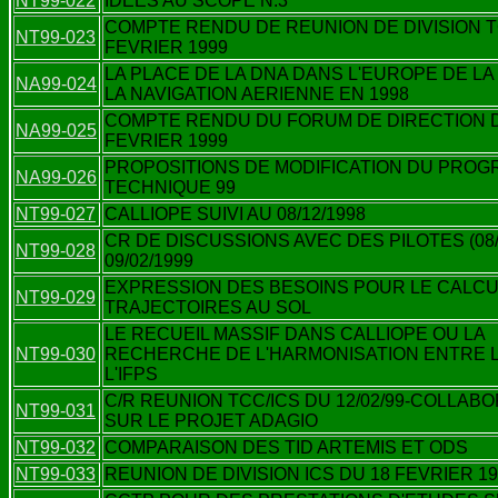
NT99-022
IDEES AU SCOPE N.3
COMPTE RENDU DE REUNION DE DIVISION T
NT99-023
FEVRIER 1999
LA PLACE DE LA DNA DANS L'EUROPE DE LA
NA99-024
LA NAVIGATION AERIENNE EN 1998
COMPTE RENDU DU FORUM DE DIRECTION 
NA99-025
FEVRIER 1999
PROPOSITIONS DE MODIFICATION DU PRO
NA99-026
TECHNIQUE 99
NT99-027
CALLIOPE SUIVI AU 08/12/1998
CR DE DISCUSSIONS AVEC DES PILOTES (08/
NT99-028
09/02/1999
EXPRESSION DES BESOINS POUR LE CALCU
NT99-029
TRAJECTOIRES AU SOL
LE RECUEIL MASSIF DANS CALLIOPE OU LA
NT99-030
RECHERCHE DE L'HARMONISATION ENTRE L
L'IFPS
C/R REUNION TCC/ICS DU 12/02/99-COLLAB
NT99-031
SUR LE PROJET ADAGIO
NT99-032
COMPARAISON DES TID ARTEMIS ET ODS
NT99-033
REUNION DE DIVISION ICS DU 18 FEVRIER 1