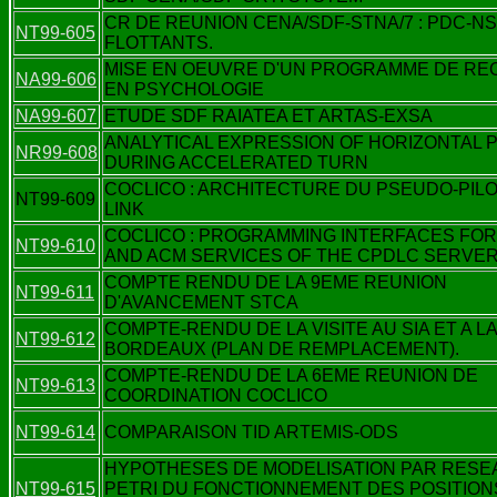
CR DE REUNION CENA/SDF-STNA/7 : PDC-N
NT99-605
FLOTTANTS.
MISE EN OEUVRE D'UN PROGRAMME DE R
NA99-606
EN PSYCHOLOGIE
NA99-607
ETUDE SDF RAIATEA ET ARTAS-EXSA
ANALYTICAL EXPRESSION OF HORIZONTAL 
NR99-608
DURING ACCELERATED TURN
COCLICO : ARCHITECTURE DU PSEUDO-PIL
NT99-609
LINK
COCLICO : PROGRAMMING INTERFACES FOR
NT99-610
AND ACM SERVICES OF THE CPDLC SERVE
COMPTE RENDU DE LA 9EME REUNION
NT99-611
D'AVANCEMENT STCA
COMPTE-RENDU DE LA VISITE AU SIA ET A L
NT99-612
BORDEAUX (PLAN DE REMPLACEMENT).
COMPTE-RENDU DE LA 6EME REUNION DE
NT99-613
COORDINATION COCLICO
NT99-614
COMPARAISON TID ARTEMIS-ODS
HYPOTHESES DE MODELISATION PAR RESE
NT99-615
PETRI DU FONCTIONNEMENT DES POSITION