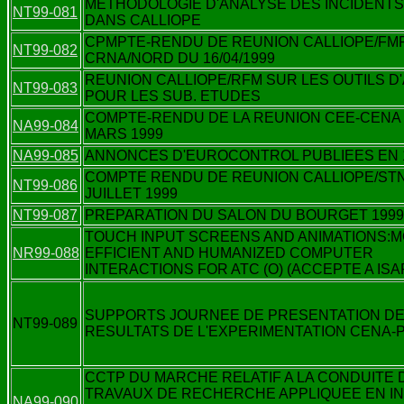
METHODOLOGIE D'ANALYSE DES INCIDENT
NT99-081
DANS CALLIOPE
CPMPTE-RENDU DE REUNION CALLIOPE/FM
NT99-082
CRNA/NORD DU 16/04/1999
REUNION CALLIOPE/RFM SUR LES OUTILS D
NT99-083
POUR LES SUB. ETUDES
COMPTE-RENDU DE LA REUNION CEE-CENA 
NA99-084
MARS 1999
NA99-085
ANNONCES D'EUROCONTROL PUBLIEES EN 
COMPTE RENDU DE REUNION CALLIOPE/STN
NT99-086
JUILLET 1999
NT99-087
PREPARATION DU SALON DU BOURGET 1999
TOUCH INPUT SCREENS AND ANIMATIONS:
NR99-088
EFFICIENT AND HUMANIZED COMPUTER
INTERACTIONS FOR ATC (O) (ACCEPTE A ISA
SUPPORTS JOURNEE DE PRESENTATION D
NT99-089
RESULTATS DE L'EXPERIMENTATION CENA-P
CCTP DU MARCHE RELATIF A LA CONDUITE 
TRAVAUX DE RECHERCHE APPLIQUEE EN IN
NA99-090