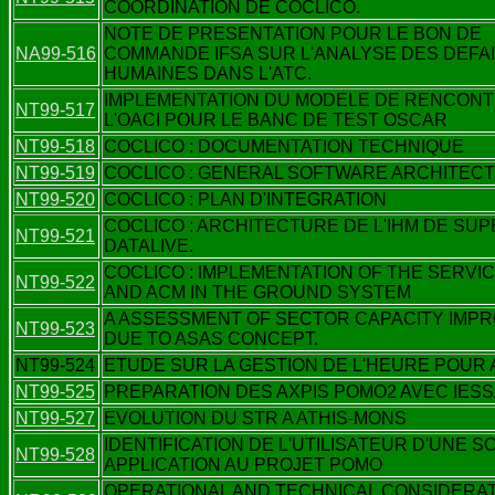
COORDINATION DE COCLICO.
NOTE DE PRESENTATION POUR LE BON DE
NA99-516
COMMANDE IFSA SUR L'ANALYSE DES DEFA
HUMAINES DANS L'ATC.
IMPLEMENTATION DU MODELE DE RENCONT
NT99-517
L'OACI POUR LE BANC DE TEST OSCAR
NT99-518
COCLICO : DOCUMENTATION TECHNIQUE
NT99-519
COCLICO : GENERAL SOFTWARE ARCHITEC
NT99-520
COCLICO : PLAN D'INTEGRATION
COCLICO : ARCHITECTURE DE L'IHM DE SUP
NT99-521
DATALIVE.
COCLICO : IMPLEMENTATION OF THE SERVI
NT99-522
AND ACM IN THE GROUND SYSTEM
A ASSESSMENT OF SECTOR CAPACITY IMP
NT99-523
DUE TO ASAS CONCEPT.
NT99-524
ETUDE SUR LA GESTION DE L'HEURE POUR 
NT99-525
PREPARATION DES AXPIS POMO2 AVEC IESSA
NT99-527
EVOLUTION DU STR A ATHIS-MONS
IDENTIFICATION DE L'UTILISATEUR D'UNE S
NT99-528
APPLICATION AU PROJET POMO
OPERATIONAL AND TECHNICAL CONSIDERA