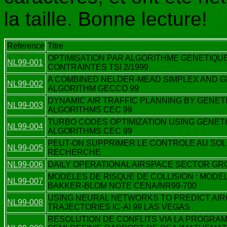
la taille. Bonne lecture!
Reference
Titre
OPTIMISATION PAR ALGORITHME GENETIQU
NL99-001
CONTRAINTES TSI 2/1999
A COMBINED NELDER-MEAD SIMPLEX AND G
NL99-002
ALGORITHM GECCO 99
DYNAMIC AIR TRAFFIC PLANNING BY GENET
NL99-003
ALGORITHMS CEC 99
TURBO CODES OPTIMIZATION USING GENET
NL99-004
ALGORITHMS CEC 99
PEUT-ON SUPPRIMER LE CONTROLE AU SOL
NL99-005
RECHERCHE
NL99-006
DAILY OPERATIONAL AIRSPACE SECTOR GR
MODELES DE RISQUE DE COLLISION : MODE
NL99-007
BAKKER-BLOM NOTE CENA/NR99-700
USING NEURAL NETWORKS TO PREDICT AI
NL99-008
TRAJECTORIES IC-AI 99 LAS VEGAS
RESOLUTION DE CONFLITS VIA LA PROGRA