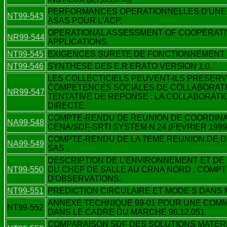
PERFORMANCES OPERATIONNELLES D'UNE
NT99-543
ASAS POUR L'ACP.
OPERATIONAL ASSESSMENT OF COOPERATI
NR99-544
APPLICATIONS.
NT99-545
EXIGENCES SURETE DE FONCTIONNEMENT 
NT99-546
SYNTHESE DES E.R ERATO VERSION 1.0
LES COLLECTICIELS PEUVENT-ILS PRESER
COMPETENCES SOCIALES DE COLLABORATI
NR99-547
TENTATIVE DE REPONSE : LA COLLABORATI
DIRECTE
COMPTE-RENDU DE REUNION DE COORDINA
NA99-548
CENA/SDF-SRTI SYSTEM N.24 (FEVRIER 1999
COMPTE-RENDU DE LA 7EME REUNION DE DI
NA99-549
SAS .
DESCRIPTION DE L'ENVIRONNEMENT ET DE 
NT99-550
DU CHEF DE SALLE AU CRNA NORD . COMP
D'OBSERVATIONS.
NT99-551
PREDICTION CIRCULAIRE ET MODE S DANS
ANNEXE TECHNIQUE 99-01 POUR UNE COM
NT99-552
DANS LE CADRE DU MARCHE 96.12.051
COMPARAISON SDF DES SOLUTIONS MATER