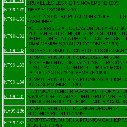
NT99-178
BRUXELLES LES 8 E T 9 NOVEMBRE 1999
NT99-179
IDEES AU SCOPE N.10
LES LIENS ENTRE PETAL2,LINK2000+ ET LES
NT99-180
BASELINES
NOTES PRISES A L'OCCASION DE LA REUNI
D'ECHANGE TECHNIQUE SUR LES OUTILS D'A
NT99-181
DETECTION ET A LA RESOLUTION DE CONFL
(TIM/4,MEMPHIS,19 AU 21 OCTOBRE 1999)
NT99-182
ESCAPADE SIMULATION RESULTS SUMMAR
COMPTE-RENDU DE LA DISCUSSION SUR
L'EXPERIMENTATION DATA-LINK EUROCONT
NT99-183
TENUE AVEC LES CONTROLEURS REMOIS
PARTICIPANTS (23 NOVEMBRE 1999)
COMPTE-RENDU DE LA REUNION CALLIOPE
NT99-184
DU 07 SEPTEMBRE 1999
TECHNICAL TENDER FOR REALITY OF A STU
NT99-185
NAVIGATION DATABASE INTEGRITY IN REPLY
EUROCONTROL CALL FOR TENDER AO/90/HQ
COMPTE RENDU DE REUNION ORDONNATE
NA99-186
SECONDAIRE DU 16/11/99
COMPTE-RENDU DE LA REUNION CALLIOPE/
NT99-187
26 JUILLET 1999