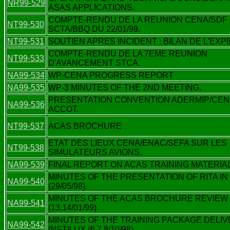
NR99-529
ASAS APPLICATIONS.
COMPTE-RENDU DE LA REUNION CENA/SDF
NT99-530
SCTA/BBQ DU 22/01/99.
NT99-531
SOUTIEN APRES INCIDENT : BILAN DE L'EXP
COMPTE-RENDU DE LA 7EME REUNION
NT99-533
D'AVANCEMENT STCA.
NA99-534
WP-CENA PROGRESS REPORT
NA99-535
WP-3 MINUTES OF THE 2ND MEETING.
PRESENTATION CONVENTION ADERMIP/CEN
NA99-536
ACCOT.
NT99-537
ACAS BROCHURE
ETAT DES LIEUX CENA/ENAC/SEFA SUR LES
NT99-538
SIMULATEURS AVIONS.
NA99-539
FINAL REPORT ON ACAS TRAINING MATERIA
MINUTES OF THE PRESENTATION OF RITA IN
NA99-540
(29/05/98).
MINUTES OF THE ACAS BROCHURE REVIEW 
NA99-541
(13,14/01/99).
MINUTES OF THE TRAINING PACKAGE DELIV
NA99-542
INSTILUX (6,7,8/10/98)