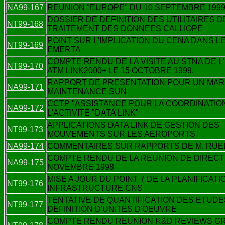
NA99-167
REUNION "EUROPE" DU 10 SEPTEMBRE 199
DOSSIER DE DEFINITION DES UTILITAIRES D
NT99-168
TRAITEMENT DES DONNEES CALLIOPE
POINT SUR L'IMPLICATION DU CENA DANS L
NT99-169
EMERTA
COMPTE RENDU DE LA VISITE AU STNA DE L
NT99-170
ATM LINK2000+ LE 15 OCTOBRE 1999.
RAPPORT DE PRESENTATION POUR UN MA
NA99-171
MAINTENANCE SUN
CCTP "ASSISTANCE POUR LA COORDINATIO
NA99-172
L'ACTIVITE "DATA LINK"
APPLICATIONS DATA LINK DE GESTION DES
NT99-173
MOUVEMENTS SUR LES AEROPORTS
NA99-174
COMMENTAIRES SUR RAPPORTS DE M. RUE
COMPTE RENDU DE LA REUNION DE DIRECT
NA99-175
NOVEMBRE 1998
MISE A JOUR DU POINT 7 DE LA PLANIFICATIO
NT99-176
INFRASTRUCTURE CNS
TENTATIVE DE QUANTIFICATION DES ETUDE
NT99-177
DEFINITION D'UNITES D'OEUVRE
COMPTE RENDU REUNION R&D REVIEWS G