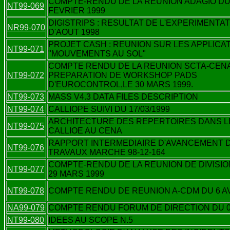
COMPTE-RENDU DE LA REUNION ADAGIO DU
NT99-069
FEVRIER 1999
DIGISTRIPS : RESULTAT DE L'EXPERIMENTA
NR99-070
D'AOUT 1998
PROJET CASH : REUNION SUR LES APPLICA
NT99-071
"MOUVEMENTS AU SOL"
COMPTE RENDU DE LA REUNION SCTA-CEN
NT99-072
PREPARATION DE WORKSHOP PADS
D'EUROCONTROL,LE 30 MARS 1999.
NT99-073
MASS V4.3 DATA FILES DESCRIPTION
NT99-074
CALLIOPE SUIVI DU 17/03/1999
ARCHITECTURE DES REPERTOIRES DANS L
NT99-075
CALLIOE AU CENA
RAPPORT INTERMEDIAIRE D'AVANCEMENT 
NT99-076
TRAVAUX MARCHE 98-12-164
COMPTE-RENDU DE LA REUNION DE DIVISIO
NT99-077
29 MARS 1999
NT99-078
COMPTE RENDU DE REUNION A-CDM DU 6 AV
NA99-079
COMPTE RENDU FORUM DE DIRECTION DU 06
NT99-080
IDEES AU SCOPE N.5