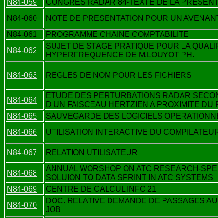
N84-059
CONGRES RADAR 84-TEXTE DE LA PRESENT
N84-060
NOTE DE PRESENTATION POUR UN AVENANT
N84-061
PROGRAMME CHAINE COMPTABILITE
SUJET DE STAGE PRATIQUE POUR LA QUAL
N84-062
HYPERFREQUENCE DE M.LOUYOT PH.
N84-063
REGLES DE NOM POUR LES FICHIERS
ETUDE DES PERTURBATIONS RADAR SECON
N84-064
D UN FAISCEAU HERTZIEN A PROXIMITE DU
N84-065
SAUVEGARDE DES LOGICIELS OPERATIONN
N84-066
UTILISATION INTERACTIVE DU COMPILATEU
N84-067
RELATION UTILISATEUR
ANNUAL WORSHOP ON ATC RESEARCH-SPEEC
N84-068
SOLUION TO DATA SPRINT IN ATC SYSTEMS
N84-069
CENTRE DE CALCUL INFO 21
DOC. RELATIVE DEMANDE DE PASSAGES A
N84-070
JOB