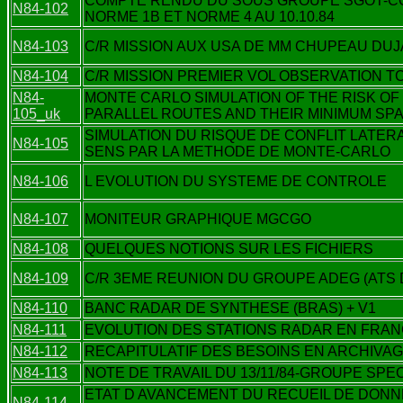
COMPTE RENDU DU SOUS GROUPE SGOT-COM
N84-102
NORME 1B ET NORME 4 AU 10.10.84
N84-103
C/R MISSION AUX USA DE MM CHUPEAU DU
N84-104
C/R MISSION PREMIER VOL OBSERVATION TCA
N84-
MONTE CARLO SIMULATION OF THE RISK OF
105_uk
PARALLEL ROUTES AND THEIR MINIMUM SPA
SIMULATION DU RISQUE DE CONFLIT LATE
N84-105
SENS PAR LA METHODE DE MONTE-CARLO
N84-106
L EVOLUTION DU SYSTEME DE CONTROLE
N84-107
MONITEUR GRAPHIQUE MGCGO
N84-108
QUELQUES NOTIONS SUR LES FICHIERS
N84-109
C/R 3EME REUNION DU GROUPE ADEG (ATS
N84-110
BANC RADAR DE SYNTHESE (BRAS) + V1
N84-111
EVOLUTION DES STATIONS RADAR EN FRA
N84-112
RECAPITULATIF DES BESOINS EN ARCHIVA
N84-113
NOTE DE TRAVAIL DU 13/11/84-GROUPE SP
ETAT D AVANCEMENT DU RECUEIL DE DONN
N84-114