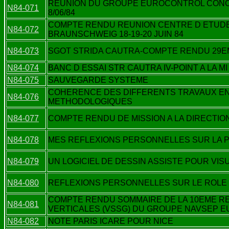
REUNION DU GROUPE EUROCONTROL CONCE
N84-071
8/06/84
COMPTE RENDU REUNION CENTRE D ETUD
N84-072
BRAUNSCHWEIG 18-19-20 JUIN 84
N84-073
SGOT STRIDA CAUTRA-COMPTE RENDU 29EME
N84-074
BANC D ESSAI STR CAUTRA IV-POINT A LA MI
N84-075
SAUVEGARDE SYSTEME
COHERENCE DES DIFFERENTS TRAVAUX EN
N84-076
METHODOLOGIQUES
N84-077
COMPTE RENDU DE MISSION A LA DIRECTIO
N84-078
MES REFLEXIONS PERSONNELLES SUR LA P
N84-079
UN LOGICIEL DE DESSIN ASSISTE POUR VIS
N84-080
REFLEXIONS PERSONNELLES SUR LE ROLE R
COMPTE RENDU SOMMAIRE DE LA 10EME R
N84-081
VERTICALES (VSSG) DU GROUPE NAVSEP EU
N84-082
NOTE PARIS ICARE POUR NICE