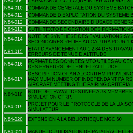
N84-009
CARMAGNOL-COLLOQUE INTERNATIONAL SUR
N84-010
COMMANDE GENERALE DU SYSTEME BATC
N84-011
COMMANDE D EXPLOITATION DU SYSTEME 
N84-012
COMMANDE SECONDAIRE D USAGE GENERA
N84-013
OUTIL TEXTO DE GESTION DES FORMATION
NOTE DE SYNTHESE DES EVALUATIONS SY
N84-014
SECONDAIRES RELIES AU CAUTRA POUR 19
ETAT D'AVANCEMENT AU 1.2.84 DES TRAVA
N84-015
ERREURS DE TENUE D'ALTITUDE
FORMAT DES DONNEES MTO UTILES AU CEV
N84-016
DES ERREURS DE TENUE D'ALTITUDE
DESCRIPTION OF AN ALGORITHM PROVIDING
N84-017
MAXIMUM NUMBER OF INDEPENDANT PAIRS 
AIRCRAFT MEETING THE PAIRING CRITERIA.
NOTE DE TRAVAIL DESTINEE AUX MEMBRES
N84-018
SIMULATION CTRP.
PROJET POUR LE PROTOCOLE DE LA LIAIS
N84-019
SIMULATEUR
N84-020
EXTENSION A LA BIBLIOTHEQUE MGC 60
N84-021
MANUEL D'UTILISATION DE PATATRAC ET 