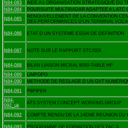
N84-083
AIDE A L ORGANISATION STRATEGIQUE DU T
N84-084
POURSUITE MULTIRADAR ADAPTEE A L ATC C
RENOUVELLEMENT DE LA CONVENTION CENA
N84-085
DES PERFORMANCES D'UN TERMINAL VOCA
N84-086
ETAT D UN SYSTEME-ESSAI DE DEFINITION
N84-087
NOTE SUR LE RAPPORT STC/SDI
N84-088
BILAN LIAISON MICRAL 9050-TABLE HP
N84-089
LIMPOPO
N84-090
METHODE DE REGLAGE D UN GVT NUMERIQ
N84-091
P6PIPER
N84-
ATS SYSTEM CONCEPT WORKING GROUP
092_uk
N84-092
COMPTE RENDU DE LA 14EME REUNION DU 
N84-093
PROGRAMME DE FORMATION DES TAC S