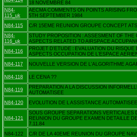
18 NOVEMBRE 84
N84-
AECMA COMMENTS ON POINTS ARISING FRO
115_uk
5TH SEPTEMBER 1984
N84-115
C/R 15EME REUNION GROUPE CONCEPT ATS-
N84-
STUDY PROPOSITION : ASSESMENT OF THE C
116_uk
ASPECTS RELATED TO AIRSPACE ACCUPAN
PROJET D'ETUDE : EVALUATION DU RISQUE 
N84-116
ASPECTS OCCUPATION DE L'ESPACE AERIE
N84-117
NOUVELLE VERSION DE L'ALGORITHME AGA
N84-118
LE CENA ??
PREPARATION A LA DISCUSSION INFORMELL
N84-119
AUTOMATISEE
N84-120
EVOLUTION DE L ASSISTANCE AUTOMATISEE
SOUS GROUPE SEPARATIONS VERTICALES
N84-121
REUNION DU GROUPE EXAMEN DETAILLE DE
7.11.84
N84-122
C/R DE LA 40EME REUNION DU GROUPE N