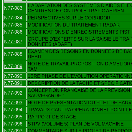
L'ADAPTATION DES SYSTEMES D'AIDES EL
N77-083
CENTRES DE CONTROLE TRAFIC AERIEN
N77-084
PERSPECTIVES SUR LE CORRIDOR
N77-085
MODIFICATION DU TRAITEMENT RADAR
N77-086
MODIFICATIONS D'ENREGISTREMENTS PIST E
GROUPE D'EXPERTS SUR LA SAISIE,LE TRA
N77-087
DONNEES (ADAPT)
EXAMEN DES BESOINS EN DONNEES DE BAS
N77-088
DEBIT
NOTE DE TRAVAIL-PROPOSITION D'AMELIORA
N77-089
TAM
N77-090
1ERE PHASE DE L'EVOLUTION OPERATIONN
N77-091
DESCRIPTION DE LA TACHE ET SPECIFICAT
CONCEPTION FRANCAISE DE LA PREVISION D
N77-092
SAUVEGARDE "
N77-093
NOTE DE PRESENTATION DU FILET DE SAU
N77-094
TRAVAUX CAUTRA OPERATIONNEL.POINT LE 
N77-095
RAPPORT DE STAGE
N77-096
STPV (VOLUME 5) PLAN DE VOL MACHINE
N77-097
COMMENTAIRE SUR LE PROJET DE RAPPOR