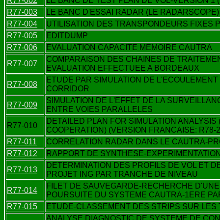
R77-002
LE BANC DE TEST PLAN DE VOL-VERSION 1 
R77-003
LE BANC D'ESSAI RADAR (LE RADARSCOPE)
R77-004
UTILISATION DES TRANSPONDEURS FIXES 
R77-005
EDITDUMP
R77-006
EVALUATION CAPACITE MEMOIRE CAUTRA
COMPARAISON DES CHAINES DE TRAITEME
R77-007
EVALUATION EFFECTUEE A BORDEAUX
ETUDE PAR SIMULATION DE L'ECOULEMENT
R77-008
CORRIDOR
SIMULATION DE L'EFFET DE LA SURVEILLA
R77-009
ENTRE VOIES PARALLELES
DETAILED PLAN FOR SIMULATION ANALYSIS 
R77-010
COOPERATION) (VERSION FRANCAISE: R78-2
R77-011
CORRELATION RADAR DANS LE CAUTRA-PRO
R77-012
RAPPORT DE SYNTHESE-EXPERIMENTATIONS
DETERMINATION DES PROFILS DE VOL ET D
R77-013
PROJET ING PAR TRANCHE DE NIVEAU
FILET DE SAUVEGARDE-RECHERCHE D'UNE U
R77-014
POURSUITE DU SYSTEME CAUTRA-1ERE PA
R77-015
ETUDE-CLASSEMENT DES STRIPS SUR LES
ANALYSE DIAGNOSTIC DE SYSTEME DE CON