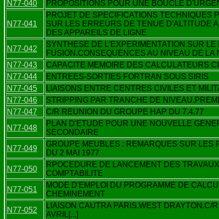
N77-040
PROPOSITIONS POUR UNE BOUCLE D'URGE
PROJET DE SPECIFICATIONS TECHNIQUES 
N77-041
SUR LES ERREURS DE TENUE D'ALTITUDE 
DES APPAREILS DE LIGNE
SYNTHESE DE L'EXPERIMENTATION SUR L
N77-042
FUSION.CONSEQUENCES AU NIVEAU DE LA 
N77-043
CAPACITE MEMOIRE DES CALCULATEURS CII
N77-044
ENTREES-SORTIES FORTRAN SOUS SIRIS
N77-045
LIAISONS ENTRE CENTRES CIVILES ET MILI
N77-046
STRIPPING PAR TRANCHE DE NIVEAU.PREMI
N77-047
C/R REUNION DU GROUPE HAP DU 7.4.77
PLAN D'ETUDE POUR UNE NOUVELLE GENER
N77-048
SECONDAIRE
GROUPE MEUBLES : REMARQUES SUR LES P
N77-049
DU 2 MAI 1977
RPOCEDURE DE LANCEMENT DES TRAVAUX 
N77-050
COMPTABILITE
MODE D'EMPLOI DU PROGRAMME DE CALCUL
N77-051
CHEMINEMENT
LIAISON CAUTRA PARIS.WEST DRAYTON.C/R 
N77-052
AVRIL[...]