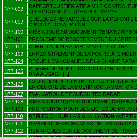
RAPPORT JUSTIFICATIF A M.LE CONTROLEU
N77-098
AFFECTATION D'[...] DE PROGRAMME
QUELQUES REMARQUES SUR LA REFONTE D
N77-099
CIRCULATION AERIENNE
N77-100
MISE A JOUR AU DOCUMENT CENA/N77076/O
N77-101
PROBLEME DE RESSERREMENT DU CRITERE
N77-102
CORRELATION RADAR DANS LE CAUTRA
N77-103
ENREGISTREMENT DE LA POURSUITE MULTI
N77-104
RECUEIL D'ANOMALIES DE LA CHAINE RADA
REMARQUE SUR LE DOCUMENT "RENOUVE
N77-105
DNA A USAGE [...]
EVOLUTION DU CENTRE DE CALCUL DEPUIS 
N77-106
EN OEUVRE DE LA MULTIPROGRAMMATION SI
N77-107
EVALUATION DE POURSUITES RADAR
N77-108
MISE A JOUR N@2 OU DOCUMENT CENA/N7707
N77-109
PROPOSITION POUR DES LISTES DE MOUV
N77-110
REFLEXION SUR LA SIGNALISATION.AVERT
N77-111
REVISION DES ECHANGES PISTES STRIDA CA
N77-112
REMARQUES SUR LE DOCUMENT DE TRAVAIL 