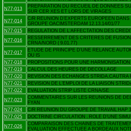
PREPARATION DU RECUEIL DE DONNEES SU
N77-013
SUR CER XES ET LORS DE VIRAGES
C/R REUNION D'EXPERTS EUROPEEN DANS
N77-014
GROUPE OACIMSTERDAM 12.13.14/01/77
N77-015
REGULATION DE L'AFFECTATION DES CREDI
RESSERREMENT DES CRITERES DE FUSION 
N77-016
CRNA/NORD ( 9.01.77)
ETUDE DE PRINCIPE D'UNE RELANCE AUTOM
N77-017
OU IS
N77-018
PROPOSITIONS POUR UNE HARMONISATION 
N77-019
CALCUL DES HEURES DE DECOLLAGE
N77-020
REVISION DES ECHANGES STRIDA.CAUTRA
N77-021
REVISION DE L'EMPLOI DE LA LIAISON STRI
N77-022
EVALUATION STRIP LISTE CRNA/SE
COMMENTAIRES SUR LES REUNIONS DE DEB
N77-023
FYAN
N77-024
C/R REUNION DU GROUPE DE TRAVAIL HAP 14
N77-025
DOCTRINE CIRCULATION . ROLE D'UNE SIMU
COMPARAISON DES CHAINES DE TRAITEME
N77-026
EVALUATION EFFECTUEE A BORDEAUX NOT