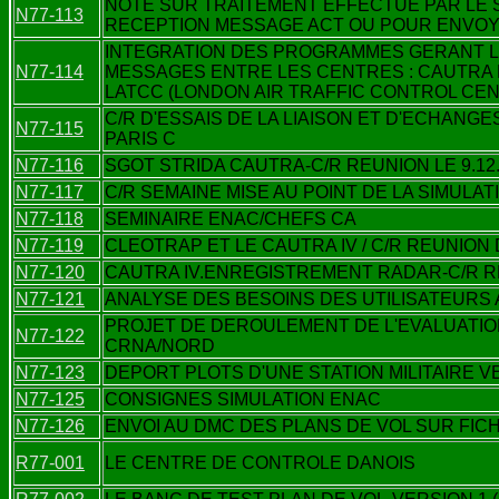
NOTE SUR TRAITEMENT EFFECTUE PAR LE S
N77-113
RECEPTION MESSAGE ACT OU POUR ENVO
INTEGRATION DES PROGRAMMES GERANT LE
N77-114
MESSAGES ENTRE LES CENTRES : CAUTRA P
LATCC (LONDON AIR TRAFFIC CONTROL CE
C/R D'ESSAIS DE LA LIAISON ET D'ECHAN
N77-115
PARIS C
N77-116
SGOT STRIDA CAUTRA-C/R REUNION LE 9.12
N77-117
C/R SEMAINE MISE AU POINT DE LA SIMULAT
N77-118
SEMINAIRE ENAC/CHEFS CA
N77-119
CLEOTRAP ET LE CAUTRA IV / C/R REUNION D
N77-120
CAUTRA IV.ENREGISTREMENT RADAR-C/R RE
N77-121
ANALYSE DES BESOINS DES UTILISATEURS A
PROJET DE DEROULEMENT DE L'EVALUATIO
N77-122
CRNA/NORD
N77-123
DEPORT PLOTS D'UNE STATION MILITAIRE 
N77-125
CONSIGNES SIMULATION ENAC
N77-126
ENVOI AU DMC DES PLANS DE VOL SUR FIC
R77-001
LE CENTRE DE CONTROLE DANOIS