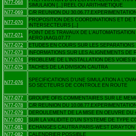
N77-068
SIMULAION [...] REEL OU ARITHMETIQUE
N77-069
C/R REUNION DU 30.06.77.EXPERIMENTATIO
PROPOSITION DES COORDINATIONS ET DE
N77-070
INTERSECTEURS [...]
POINT DES TRAVAUX DE L'AUTOMATISATION
N77-071
AERO (AAG).07.77
N77-072
ETUDES EN COURS SUR LES SEPARATIONS
N77-073
INFORMATIONS SUR LES ALIGNEMENTS DE 
N77-074
PROBLEME DE L'INSTALLATION DES VOIES
N77-075
TACHES DE LA DIVISION CAUTRA
SPECIFICATIONS D'UNE SIMULATION A L'OV
N77-076
SO SECTEURS DE CONTROLE EN ROUTE
N77-077
GROUPE OFIS.COMMENTAIRES SUR LE MEM
N77-078
C/R REUNION DU 10.08.77.EXPERIMENTATIO
N77-079
DEROULEMENT DE LA MISE EN OEUVRE DU 
N77-080
SUR LA VALIDITE D'UN SYSTEME DE TYPE 
N77-081
ECHANGES CAUTRA PARIS-WEST DRAYTON
N77-082
CALENDRIER POSSIBLE