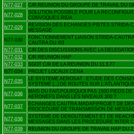
N77-027
C/R REUNION DU GROUPE DE TRAVAIL DU G
SOLUTION POSSIBLE POUR LA RECONFIGUR
N77-028
CONVOQUES RIDA
REVISION DES ECHANGES PISTES STRIDA-
N77-029
MESSAGE
FONCTIONNEMENT LIAISON STRIDA-CAUTRA
N77-030
CAUTRA DU /03
N77-031
C/R DES DISCUSSIONS AVEC LA DELEGATI
N77-032
C/R REUNION HAP
N77-033
SGOT C/R DE LA REUNION DU 11.3.77
N77-034
PROJET LOCAUX CENA
LE SYSTEME AEROSAT : ETUDE DES CONSE
N77-035
SYSTEME [...] DE ROUTES SUR L'ATLANTIQ
MAIS DU FAIT,POURQUOI PAS 1500 PIEDS D
N77-036
AERONEFS DANS LES NIVEAUX 300 ?
ECHANGES CAUTRA.MADAP.PROJET DE DER
N77-037
PROCEDURE DE TRANSMISSION DE MESSA
SYSTEME DE DEROUTEMENT ET DE REACH
N77-038
MESSAGES DANS LES PROCEDURE INTER 
N77-039
REUNION DU GROUPE DE TRAVAIL HAP DU 21