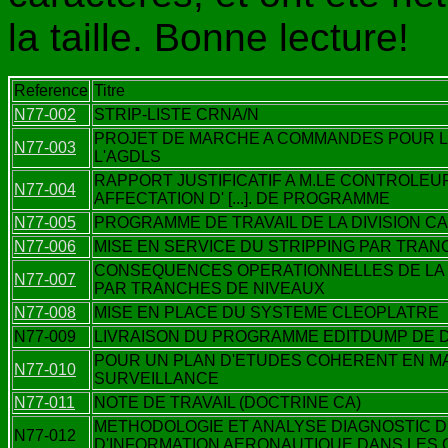
la taille. Bonne lecture!
Reference
Titre
N77-002
STRIP-LISTE CRNA/N
PROJET DE MARCHE A COMMANDES POUR LA
N77-003
L'AGDLS
RAPPORT JUSTIFICATIF A M.LE CONTROLEU
N77-004
AFFECTATION D' [...]. DE PROGRAMME
N77-005
PROGRAMME DE TRAVAIL DE LA DIVISION 
N77-006
MISE EN SERVICE DU STRIPPING PAR TRAN
CONSEQUENCES OPERATIONNELLES DE LA M
N77-007
PAR TRANCHES DE NIVEAUX
N77-008
MISE EN PLACE DU SYSTEME CLEOPLATRE
N77-009
LIVRAISON DU PROGRAMME EDITDUMP DE 
POUR UN PLAN D'ETUDES COHERENT EN M
N77-010
SURVEILLANCE
N77-011
NOTE DE TRAVAIL (DOCTRINE CA)
METHODOLOGIE ET ANALYSE DIAGNOSTIC 
N77-012
D'INFORMATION AERONAUTIQUE DANS LES OR