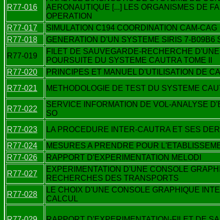
R77-016
AERONAUTIQUE [...] LES ORGANISMES DE FAM
OPERATION
R77-017
SIMULATION C194 COORDINATION CAM-CAG
R77-018
GENERATION D'UN SYSTEME SIRIS 7-B09B6 S
FILET DE SAUVEGARDE-RECHERCHE D'UNE U
R77-019
POURSUITE DU SYSTEME CAUTRA TOME II
R77-020
PRINCIPES ET MANUEL D'UTILISATION DE 
R77-021
METHODOLOGIE DE TEST DU SYSTEME CA
SERVICE INFORMATION DE VOL-ANALYSE D
R77-022
SO
R77-023
LA PROCEDURE INTER-CAUTRA ET SES DER
R77-024
MESURES A PRENDRE POUR L'ETABLISSEME
R77-026
RAPPORT D'EXPERIMENTATION MELODI
EXPERIMENTATION D'UNE CONSOLE GRAPHIQ
R77-027
RECHERCHES DES TRANSPORTS
LE CHOIX D'UNE CONSOLE GRAPHIQUE INT
R77-028
CALCUL
R77-029
RAPPORT D'EXPERIMENTATION-FILET DE SA