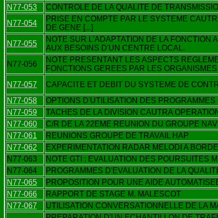
N77-053
CONTROLE DE LA QUALITE DE TRANSMISSIO
PRISE EN COMPTE PAR LE SYSTEME CAUT
N77-054
DE GENE [...]
NOTE SUR L'ADAPTATION DE LA FONCTION
N77-055
AUX BESOINS D'UN CENTRE LOCAL.
NOTE PRESENTANT LES ASPECTS REGLEME
N77-056
FONCTIONS GEREES PAR LES ORGANISMES D
N77-057
CAPACITE ET DEBIT DU SYSTEME DE CONT
N77-058
OPTIONS D'UTILISATION DES PROGRAMMES
N77-059
TACHES DE LA DIVISION CAUTRA OPERATIO
N77-060
C/R DE LA 22EME REUNION DU GROUPE NA
N77-061
REUNIONS GROUPE DE TRAVAIL HAP
N77-062
EXPERIMENTATION RADAR MELODI A BORD
N77-063
NOTE GTI : EVALUATION DES POURSUITES
N77-064
PROGRAMMES D'EVALUATION DE LA QUALI
N77-065
PROPOSITION POUR UNE AIDE AUTOMATISEE
N77-066
RAPPORT DE STAGE M. MALESCOT
N77-067
UTILISATION CONVERSATIONNELLE DE LA M
PREPARATION D'UN ECHANTILLON DE TRAF